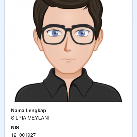
Nama Lengkap
SILPIA MEYLANI
NIS
121001927