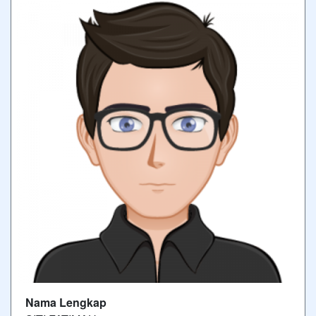
Nama Lengkap