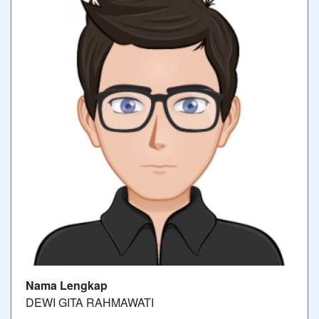
Nama Lengkap
DEWI GITA RAHMAWATI