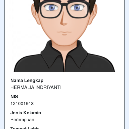
Nama Lengkap
HERMALIA INDRIYANTI
NIS
121001918
Jenis Kelamin
Perempuan
Tempat Lahir