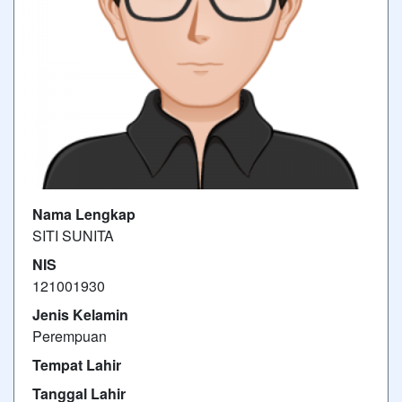
Nama Lengkap
SITI SUNITA
NIS
121001930
Jenis Kelamin
Perempuan
Tempat Lahir
Tanggal Lahir