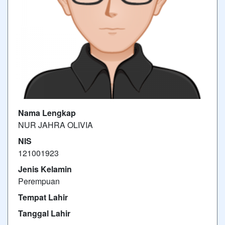
Nama Lengkap
NUR JAHRA OLIVIA
NIS
121001923
Jenis Kelamin
Perempuan
Tempat Lahir
Tanggal Lahir