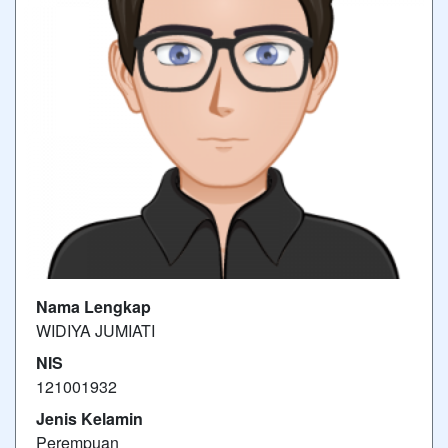
Nama Lengkap
WIDIYA JUMIATI
NIS
121001932
Jenis Kelamin
Perempuan