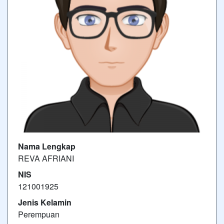
Nama Lengkap
REVA AFRIANI
NIS
121001925
Jenis Kelamin
Perempuan