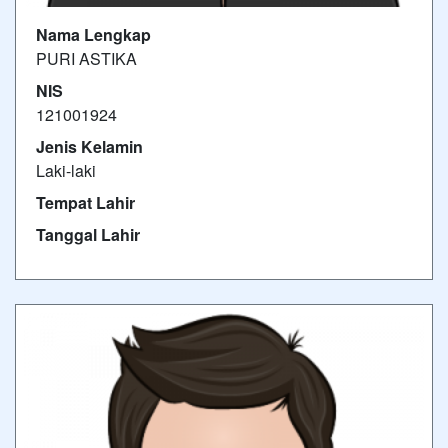
Nama Lengkap
PURI ASTIKA
NIS
121001924
Jenis Kelamin
Laki-laki
Tempat Lahir
Tanggal Lahir