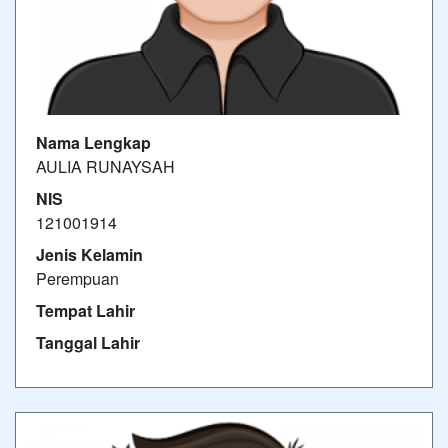
Nama Lengkap
AULIA RUNAYSAH
NIS
121001914
Jenis Kelamin
Perempuan
Tempat Lahir
Tanggal Lahir