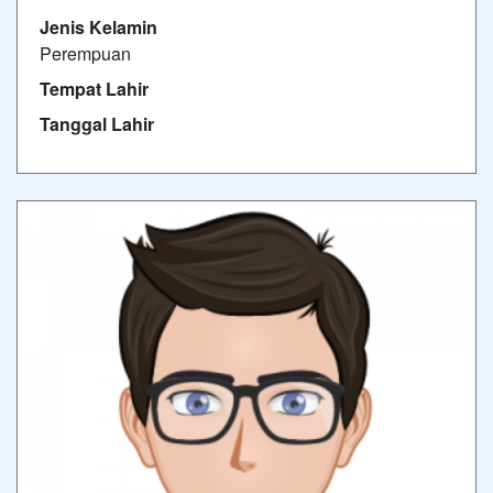
Jenis Kelamin
Perempuan
Tempat Lahir
Tanggal Lahir