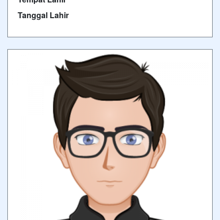
Tanggal Lahir