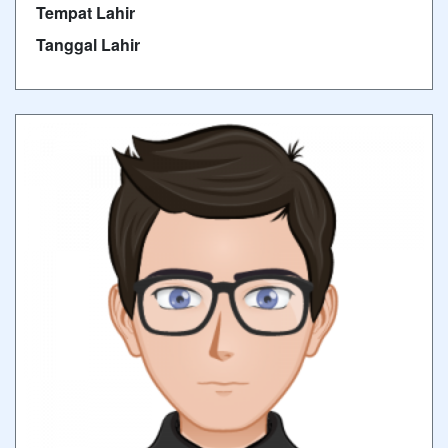
Tempat Lahir
Tanggal Lahir