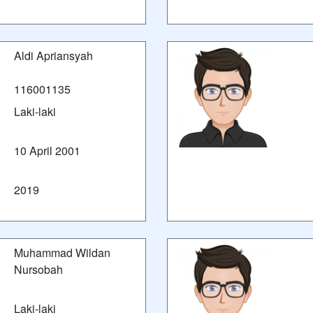
Aldi Apriansyah
116001135
Laki-laki
10 April 2001
2019
Muhammad Wildan
Nursobah
Laki-laki