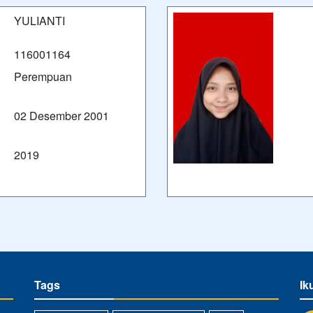
YULIANTI
116001164
Perempuan
02 Desember 2001
2019
Tags
Ik