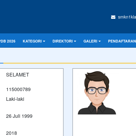
smkn1kla
PDB 2026
KATEGORI
DIREKTORI
GALERI
PENDAFTARAN
SELAMET
115000789
Laki-laki
26 Juli 1999
2018