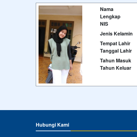
Nama
Lengkap
NIS
Jenis Kelamin
Tempat Lahir
Tanggal Lahir
Tahun Masuk
Tahun Keluar
Hubungi Kami